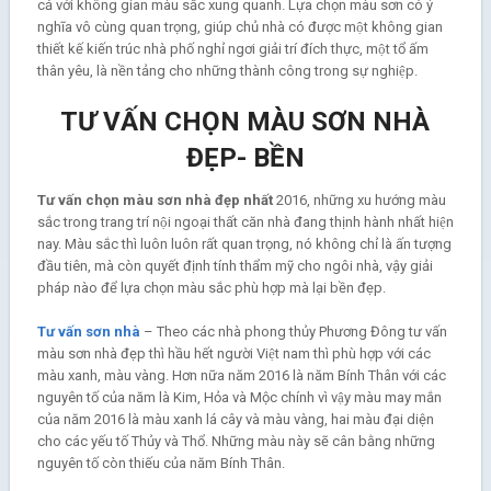
cả với không gian màu sắc xung quanh. Lựa chọn màu sơn có ý
nghĩa vô cùng quan trọng, giúp chủ nhà có được một không gian
thiết kế kiến trúc nhà phố nghỉ ngơi giải trí đích thực, một tổ ấm
thân yêu, là nền tảng cho những thành công trong sự nghiệp.
TƯ VẤN CHỌN MÀU SƠN NHÀ
ĐẸP- BỀN
Tư vấn chọn màu sơn nhà đẹp nhất
2016, những xu hướng màu
sắc trong trang trí nội ngoại thất căn nhà đang thịnh hành nhất hiện
nay. Màu sắc thì luôn luôn rất quan trọng, nó không chỉ là ấn tượng
đầu tiên, mà còn quyết định tính thẩm mỹ cho ngôi nhà, vậy giải
pháp nào để lựa chọn màu sắc phù hợp mà lại bền đẹp.
Tư vấn sơn nhà
– Theo các nhà phong thủy Phương Đông tư vấn
màu sơn nhà đẹp thì hầu hết người Việt nam thì phù hợp với các
màu xanh, màu vàng. Hơn nữa năm 2016 là năm Bính Thân với các
nguyên tố của năm là Kim, Hỏa và Mộc chính vì vậy màu may mắn
của năm 2016 là màu xanh lá cây và màu vàng, hai màu đại diện
cho các yếu tố Thủy và Thổ. Những màu này sẽ cân bằng những
nguyên tố còn thiếu của năm Bính Thân.