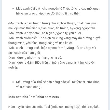
Màu xanh đại diện cho nguyên tố Thủy, tốt cho các mối quan
hệ và sự giao thiệp, trao đổi thông tin, cụ thể:
-Màu xanh lá cây: tượng trưng cho sự hòa thuận, phát triển, mát
mẻ, dịu mắt, thể hiện sự lạc quan, tin tưởng, hy vọng ngập tràn.
-Màu xanh lá cây đậm: Thể hiện sự ganh tỵ, yếu đuối.
-Màu xanh nước biển: Thể hiện sự vững vàng,máy đo đường huyết
thông minh, yên bình, trong sáng và tinh khiết.
-Màu xanh dương: Biểu hiện sự mạnh mẽ, vững trãi phù hợp với
tính cách của nam giới.
-Xanh dương nhạt: nhẹ nhàng, chia sẻ.
-Xanh dương đậm: Biểu hiện trí tuệ, vững vàng, an tâm, chuyên
nghiệp
Màu vàng của Thổ sẽ cân bằng các yếu tố tiền tài, sức khỏe
và sự thành công.,
Màu sơn nhà “hot” nhất năm 2016 .
Năm nay là năm của màu Teal ( màu sơn mỏng kép), đó là sự kết