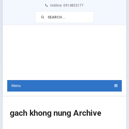
Hotline: 0914853177
Menu
gach khong nung Archive