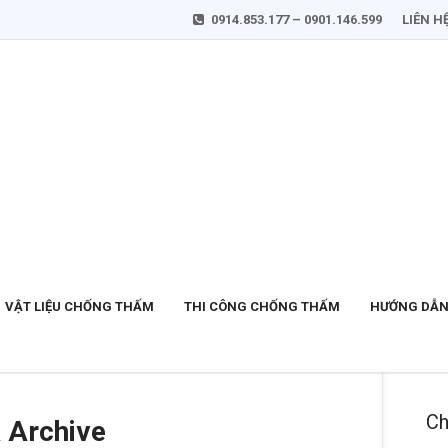
0914.853.177 – 0901.146.599
LIÊN H
VẬT LIỆU CHỐNG THẤM
THI CÔNG CHỐNG THẤM
HƯỚNG DẪN
Ch
a Archive