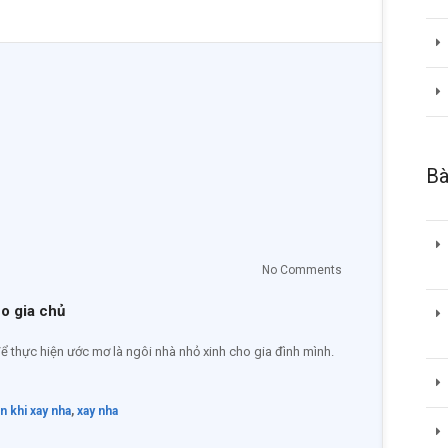
Bà
No Comments
o gia chủ
 thực hiện ước mơ là ngôi nhà nhỏ xinh cho gia đình mình.
n khi xay nha
,
xay nha