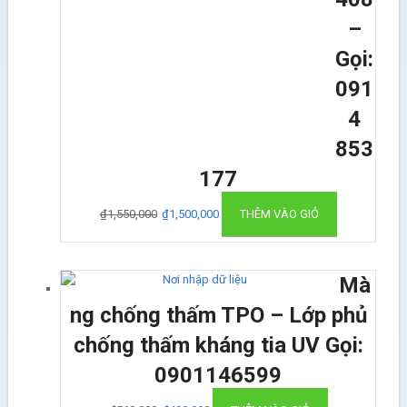
–
Gọi:
091
4
853
177
₫
1,550,000
₫
1,500,000
THÊM VÀO GIỎ
Mà
ng chống thấm TPO – Lớp phủ
chống thấm kháng tia UV Gọi:
0901146599