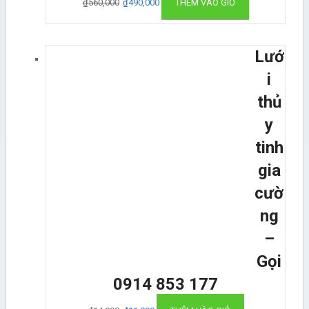
₫
560,000
₫
490,000
THÊM VÀO GIỎ
Lướ
i
thủ
y
tinh
gia
cườ
ng
–
Gọi
0914 853 177